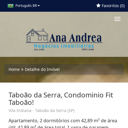
Favoritos (
0
)
Português BR
Toggl
navig
Home
Detalhe do Imóvel
Taboão da Serra, Condominio Fit
Taboão!
Vila Indiana - Taboão da Serra (SP)
Apartamento, 2 dormitórios com 42,89 m² de área
útil, 42,89 m² de área total, 1 vaga de garagem,