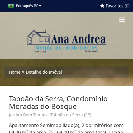
Favoritos (
0
)
Português BR
Toggl
navig
Home
Detalhe do Imóvel
Taboão da Serra, Condomínio
Moradas do Bosque
Jardim Bom Tempo - Taboão da Serra (SP)
Apartamento Semimobiliado(a), 2 dormitórios com
64,00 m² de área útil, 64,00 m² de área total, 1 vaga