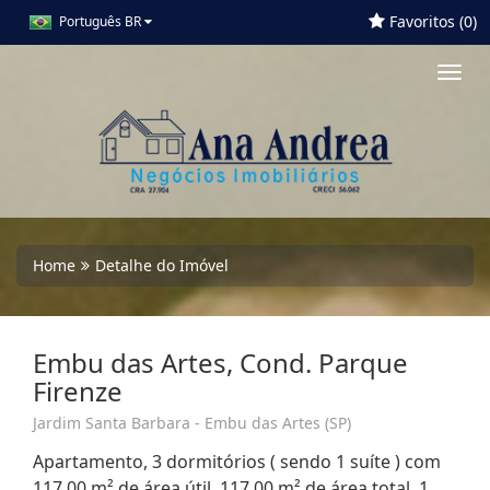
Favoritos (
0
)
Português BR
Toggl
navig
Home
Detalhe do Imóvel
Embu das Artes, Cond. Parque
Firenze
Jardim Santa Barbara - Embu das Artes (SP)
Apartamento, 3 dormitórios ( sendo 1 suíte ) com
117,00 m² de área útil, 117,00 m² de área total, 1