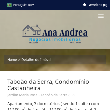
Favoritos (
0
)
Português BR
Toggl
navig
Home
Detalhe do Imóvel
Taboão da Serra, Condomínio
Castanheira
Jardim Maria Rosa - Taboão da Serra (SP)
Apartamento, 3 dormitórios ( sendo 1 suíte ) com
117,00 m² de área útil, 117,00 m² de área total, 2