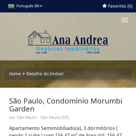
Favoritos (
0
)
Português BR
Toggl
navig
Home
Detalhe do Imóvel
São Paulo, Condomínio Morumbi
Garden
Lar São Paulo - São Paulo (SP)
Apartamento Semimobiliado(a), 3 dormitórios (
sendo 1 suíte ) com 156,47 m² de área útil, 156,47