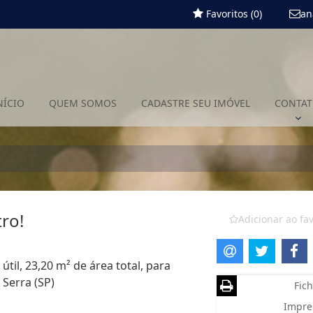
Favoritos (
0
)
an
NÍCIO
QUEM SOMOS
CADASTRE SEU IMÓVEL
CONTA
ro!
Adicionar ao fav
útil, 23,20 m² de área total, para
Serra (SP)
Fich
Impre