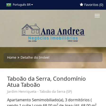
Favoritos (
0
)
Português BR
Toggl
navig
Home
Detalhe do Imóvel
Taboão da Serra, Condomínio
Atua Taboão
Jardim Henriqueta - Taboão da Serra (SP)
Apartamento Semimobiliado(a), 3 dormitórios (
sendo 1 suíte ) com 68,00 m² de área útil, 68,00 m²