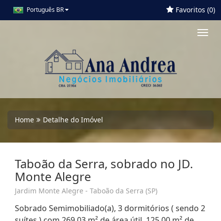
Favoritos (
0
)
Português BR
Toggl
navig
Home
Detalhe do Imóvel
Taboão da Serra, sobrado no JD.
Monte Alegre
Jardim Monte Alegre - Taboão da Serra (SP)
Sobrado Semimobiliado(a), 3 dormitórios ( sendo 2
suítes ) com 269,03 m² de área útil, 125,00 m² de