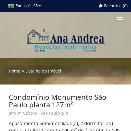
Favoritos (
0
)
Português BR
Toggl
navig
Home
Detalhe do Imóvel
Condomínio Monumento São
Paulo planta 127m²
Jardim Caboré - São Paulo (SP)
Apartamento Semimobiliado(a), 2 dormitórios (
sendo 2 suítes ) com 127,00 m² de área útil, 127,00