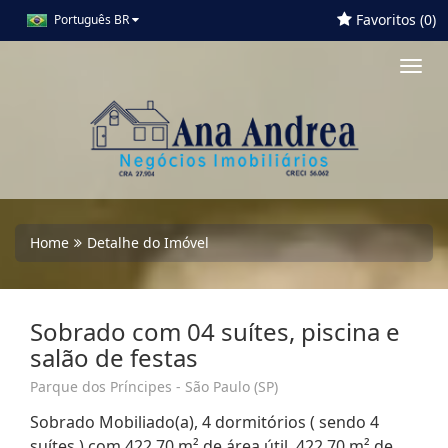
Favoritos (
0
)
Português BR
Toggl
navig
Home
Detalhe do Imóvel
Sobrado com 04 suítes, piscina e
salão de festas
Parque dos Príncipes - São Paulo (SP)
Sobrado Mobiliado(a), 4 dormitórios ( sendo 4
suítes ) com 422,70 m² de área útil, 422,70 m² de