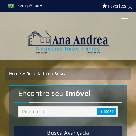
Favoritos (
0
)
Português BR
Toggl
navig
Home
Resultado da Busca
Encontre seu
Imóvel
Busca
Buscar
por
Referência
Busca Avançada